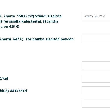
. (norm. 158 €/m2) Ständi sisältää
 (ei sisällä kalusteita). (Ständin
a on 625 €)
(norm. 647 €). Toripaikka sisältää pöydän
€/kpl
kiä) 44 €/setti