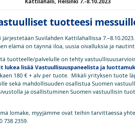
Kattilahalli, Helsinki 7.-8.10.2023
astuulliset tuotteesi messuill
järjestetään Suvilahden Kattilahallissa 7.–8.10.20
en elämä on täynnä iloa, uusia oivalluksia ja nautint
tä tuotteelle/palvelulle on tehty vastuullisuusarvioin
t lukea lisää Vastuullisuuspaneelista ja luottamuk
lkaen 180 € + alv per tuote.
Mikäli yrityksen tuote l
tolle sekä mahdollisuuden osallistua Suomen vastuull
sivustolla ja osallistuminen Suomen vastuullisin tuo
mä lomake, myyjämme ovat teihin tarvittaessa yhtey
40 738 2359.