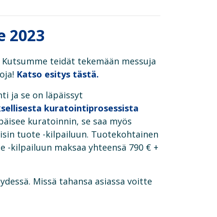
e 2023
23. Kutsumme teidät tekemään messuja
oja!
Katso esitys tästä.
ti ja se on läpäissyt
sellisesta kuratointiprosessista
äpäisee kuratoinnin, se saa myös
isin tuote -kilpailuun. Tuotekohtainen
te -kilpailuun maksaa yhteensä 790 € +
dessä. Missä tahansa asiassa voitte