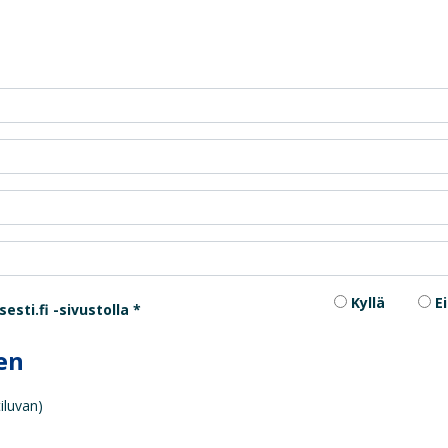
Kyllä
Ei
sti.fi -sivustolla
en
iluvan)