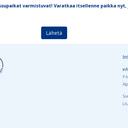
supaikat varmistuvat! Varatkaa itsellenne paikka nyt
Lähetä
In
inf
Y-
Al
Si
Li