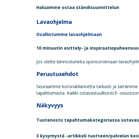
Haluamme ostaa ständisuunnittelun
Lavaohjelma
Osallistumme lavaohjelmaan
10 minuutin esittely- ja inspiraatiopuheenvuor
Jos olette kiinnostuneita sponsoroimaan lavaohje
Peruutusehdot
Seuraamme koronatilannetta tarkasti ja siirrämme
tapahtumasta. Kaikki ostavastuullisesti.fi -sivustoon
Näkyvyys
Tuotenosto tapahtumakategoriassa ostavastuul
3 kysymystä -artikkeli tuotteen/palvelun kes