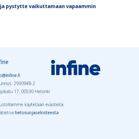
, ja pystytte vaikuttamaan vapaammin
fine
o@infine.fi
tunnus: 2930948-2
ppikatu 17, 00530 Helsinki
vustollamme käytetään evästeitä.
sätietoa
tietosuojaselosteesta