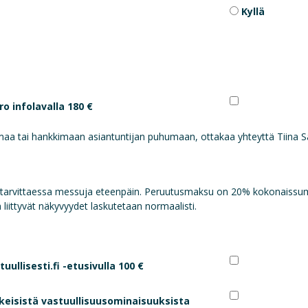
Kyllä
o infolavalla 180 €
lmaa tai hankkimaan asiantuntijan puhumaan, ottakaa yhteyttä Tiina 
 tarvittaessa messuja eteenpäin. Peruutusmaksu on 20% kokonaissum
 liittyvät näkyvyydet laskutetaan normaalisti.
lisesti.fi -etusivulla 100 €
keisistä vastuullisuusominaisuuksista