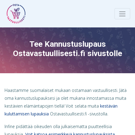
Tee Kannustuslupaus
Ostavastuullisesti.fi sivustolle
Haastamme suomalaiset mukaan ostamaan vastuullisesti. Jätä
oma kannustuslupauksesi ja olet mukana innostamassa muita
kestävien elämäntapojen tiellä! Voit
selata muita
kestävän
kuluttamisen lupauksia
Ostavastuullisesti.fi -sivustolla.
Infine pidättää oikeuden olla julkaisematta puutteellisia
lupauksia.
Voit katsoa esimerkkejä kannustuslupauksista